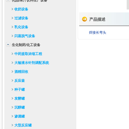
乳品/果汁饮料生产设备
收奶设备
过滤设备
产品描述
乳化设备
焊接长弯头
闪蒸脱气设备
生化制药/化工设备
中药提取浓缩工程
大输液水针剂调配系统
酒精回收
反应釜
种子罐
发酵罐
沉醇罐
渗漉罐
大型反应罐